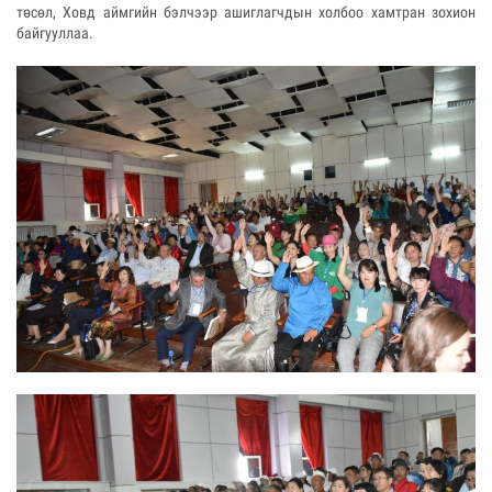
төсөл, Ховд аймгийн бэлчээр ашиглагчдын холбоо хамтран зохион
байгууллаа.