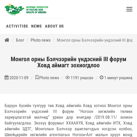
ACTIVITIES
NEWS
ABOUT US
Блог
Photo news
Монгол орны Бэлчээрийн үндэсний III фору
Монгол орны Бэлчээрийн үндэсний III форум
Ховд аймагт зохиогдлоо
2020-11-09
Photo news
1191
уншсан
1
минут уншина
Баруун бүсийн тулгуур төв Ховд аймгийн Ховд хотноо Монгол орны
Бэлчээрийн үндэсний III форум “Ногоон хөгжлийн төлөөх
хариуцлагатай малчид” уриан дор өчигдөр /2019.08.11/ зохион
байгуулагдлаа. Энэхүү форумыг ХХААХҮЯ, Ховд аймгийн ИТХ, Ховд
аймгийн ЗДТГ, Монголын Бэлчээр ашиглагчдын нэгдсэн холбоо,
Швейцарийн хөгжлийн агентлагын Ногоон-Алт малын эрүүл мэнд