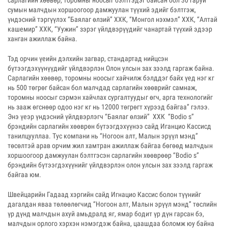
сарлагийн хөөвөр, торомны ноосыг бэлтгэдэг байсан бол 30 гаруй
сумын малчдын хоршоогоор дамжуулан түүхий эдийг бэлтгэж,
үндэсний тэргүүлэх “Баялаг өлзий” ХХК, “Монгол нэхмэл” ХХК, “Алтай
кашемир” ХХК, “Уужин” зэрэг үйлдвэрүүдийг чанартай түүхий эдээр
ханган ажиллаж байна.
Тэд орчин үеийн дэлхийн загвар, стандартад нийцсэн
бүтээгдэхүүнүүдийг үйлдвэрлэн Олон улсын зах зээлд гаргаж байна.
Сарлагийн хөөвөр, торомны ноосыг хайчилж бэлддэг байх үед нэг кг
нь 500 төгрөг байсан бол малчдад сарлагийн хөөврийг самнаж,
торомны ноосыг сэрмэн хайчлах сургалтуудыг өгч, арга технологийг
нь зааж өгснөөр одоо нэг кг нь 12000 төгрөгт хүрээд байгаа” гэлээ.
Энэ үеэр үндэсний үйлдвэрлэгч “Баялаг өлзий” ХХК “Bodio s”
брэндийн сарлагийн хөөврөн бүтээгдэхүүнээ сайд Иганцио Кассисд
танилцууллаа. Тус компани нь “Ногоон алт, Малын эрүүл мэнд”
төсөлтэй арав орчим жил хамтран ажиллаж байгаа бөгөөд малчдын
хоршоогоор дамжуулан бэлтгэсэн сарлагийн хөөврөөр “Bodio s”
брэндийн бүтээгдэхүүнийг үйлдвэрлэн олон улсын зах зээлд гаргаж
байгаа юм.
Швейцарийн Гадаад хэргийн сайд Игнацио Кассис болон түүнийг
дагалдан яваа төлөөлөгчид “Ногоон алт, Малын эрүүл мэнд” төслийн
үр дүнд малчдын ахуй амьдралд яг, ямар бодит үр дүн гарсан бэ,
малчдын орлого хэрхэн нэмэгдэж байна, цаашдаа боломж юу байна