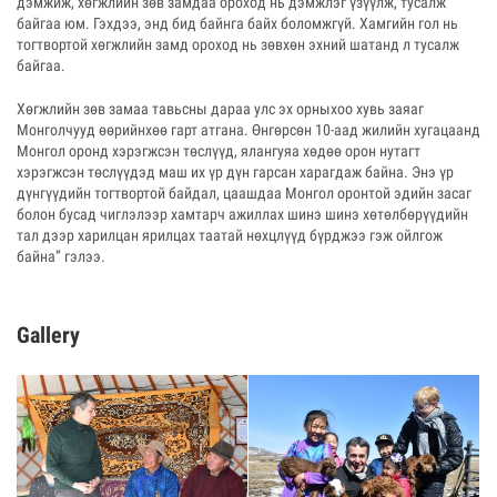
дэмжиж, хөгжлийн зөв замдаа ороход нь дэмжлэг үзүүлж, тусалж
байгаа юм. Гэхдээ, энд бид байнга байх боломжгүй. Хамгийн гол нь
тогтвортой хөгжлийн замд ороход нь зөвхөн эхний шатанд л тусалж
байгаа.
Хөгжлийн зөв замаа тавьсны дараа улс эх орныхоо хувь заяаг
Монголчууд өөрийнхөө гарт атгана. Өнгөрсөн 10-аад жилийн хугацаанд
Монгол оронд хэрэгжсэн төслүүд, ялангуяа хөдөө орон нутагт
хэрэгжсэн төслүүдэд маш их үр дүн гарсан харагдаж байна. Энэ үр
дүнгүүдийн тогтвортой байдал, цаашдаа Монгол оронтой эдийн засаг
болон бусад чиглэлээр хамтарч ажиллах шинэ шинэ хөтөлбөрүүдийн
тал дээр харилцан ярилцах таатай нөхцлүүд бүрджээ гэж ойлгож
байна” гэлээ.
Gallery