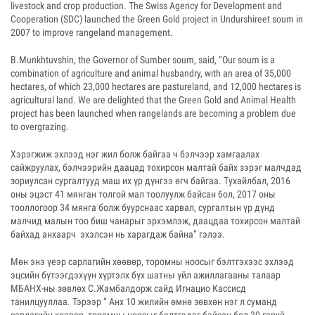
livestock and crop production. The Swiss Agency for Development and
Cooperation (SDC) launched the Green Gold project in Undurshireet soum in
2007 to improve rangeland management.
B.Munkhtuvshin, the Governor of Sumber soum, said, “Our soum is a
combination of agriculture and animal husbandry, with an area of 35,000
hectares, of which 23,000 hectares are pastureland, and 12,000 hectares is
agricultural land. We are delighted that the Green Gold and Animal Health
project has been launched when rangelands are becoming a problem due
to overgrazing.
Хэрэгжиж эхлээд нэг жил болж байгаа ч бэлчээр хамгаалах
сайжруулах, бэлчээрийн даацад тохирсон малтай байх зэрэг малчдад
зориулсан сургалтууд маш их үр дүнгээ өгч байгаа. Тухайлбал, 2016
оны эцэст 41 мянган толгой мал тоолуулж байсан бол, 2017 оны
тооллогоор 34 мянга болж буурснаас харвал, сургалтын үр дүнд
малчид малын тоо биш чанарыг эрхэмлэж, даацдаа тохирсон малтай
байхад анхаарч эхэлсэн нь харагдаж байна” гэлээ.
Мөн энэ үеэр сарлагийн хөөвөр, торомны ноосыг бэлтгэхээс эхлээд
эцсийн бүтээгдэхүүн хүртэлх бүх шатны үйл ажиллагааны талаар
МБАНХ-ны зөвлөх С.Жамбалдорж сайд Игнацио Кассисд
танилцууллаа. Тэрээр “ Анх 10 жилийн өмнө зөвхөн нэг л суманд