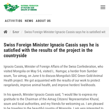
ACTIVITIES
NEWS
ABOUT US
Блог
Swiss Foreign Minister Ignacio Cassis says he is satisfied with t
Swiss Foreign Minister Ignacio Cassis says he is
satisfied with the results of the project in the
countryside
Ignacio Cassis, Minister of Foreign Affairs of the Swiss Confederation, who
visited Mongolia on May 5-6, visited L. Namgar, a herder from Sumber
soum, Tuv aimag, on June 6 to discuss Mongolia's SDC Green Gold-Animal
Health project. We got acquainted with the results of our work to protect
rangelands, improve animal health, and improve herders' livelihoods.
In his speech, Minister Ignacio Cassis said, "I would like to express my
gratitude to the Chairman of the Aimag Citizens' Representative Khural,
soum and local authorities, and my friends for welcoming us. I am pleased
to be traveling to the beautiful country of Mongolia. I am very interested to