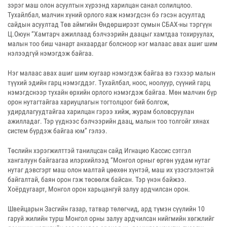
зэрэг маш олон асуултын хүрээнд харилцан санал солилцлоо.
Тухайлбал, малчин хүний орлого яаж нэмэгдсэн бэ гэсэн асуултад
сайдын асуултад Төв аймгийн Өндөрширээт сумын СБАХ-ны тэргүүн
Ц.Оюун “Хамтарч ажиллаад бэлчээрийн даацыг хамтдаа тохируулах,
малын тоо биш чанарт анхаардаг болсноор нэг малаас авах ашиг шим
нэлээдгүй нэмэгдэж байгаа.
Нэг малаас авах ашиг шим юугаар нэмэгдэж байгаа вэ гэхээр малын
түүхий эдийн гарц нэмэгддэг. Тухайлбал, ноос, ноолуур, сүүний гарц
нэмэгдснээр тухайн өрхийн орлого нэмэгдэж байгаа. Мөн малчин бүр
орон нутагтайгаа хариуцлагын тогтолцоог бий болгож,
удирдлагуудтайгаа харилцан гэрээ хийж, журам боловсруулан
ажилладаг. Тэр үүднээс бэлчээрийн даац, малын тоо толгойг хянах
систем бүрдэж байгаа юм” гэлээ.
Төслийн хэрэгжилттэй танилцсан сайд Игнацио Кассис сэтгэл
хангалуун байгаагаа илэрхийлээд “Монгол орныг өргөн уудам нутаг
нутаг дэвсгэрт маш олон малтай цөөхөн хүнтэй, маш их үзэсгэлэнтэй
байгалтай, баян орон гэж төсөөлж байсан. Тэр үнэн байжээ.
Хоёрдугаарт, Монгол орон харьцангуй залуу ардчилсан орон.
Швейцарын Засгийн газар, татвар төлөгчид, ард түмэн сүүлийн 10
гаруй жилийн турш Монгол орны залуу ардчилсан нийгмийн хөгжлийг